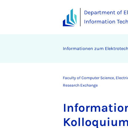
Department of El
Information Tec
In­form­a­tion­en zum Elektro­tec
Faculty of Computer Science, Electr
Research Exchange
In­form­a­ti
Kolloqui­u