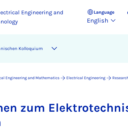
ectrical Engineering and
Language
English
hnology
h­nis­chen Kolloqui­um
ical Engineering and Mathematics
Electrical Engineering
Researc
on­en zum Elektro­tech­ni
m