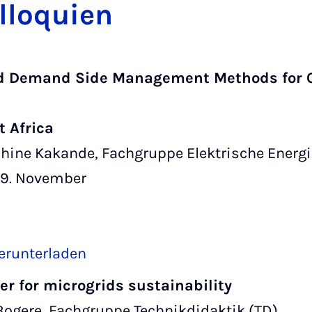
olloquien
and Demand Side Management Methods for 
t Africa
hine Kakande, Fachgruppe Elektrische Energi
19. November
erunterladen
r for microgrids sustainability
Bogere, Fachgruppe Technikdidaktik (TD)