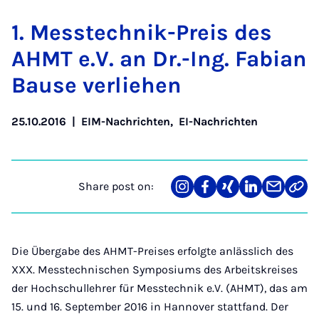
1. Mess­tech­nik-Pre­is des
AH­MT e.V. an Dr.-Ing. Fa­bi­an
Bause ver­liehen
25.10.2016
|
EIM-Nachrichten
,
EI-Nachrichten
Share post on:
Share
Teilen
Teilen
Teilen
Teilen
Link
on
auf
auf
auf
über
kopi
Instagram
Facebook
Xing
LinkedIn
E-
Mail
Die Übergabe des AHMT-Preises erfolgte anlässlich des
XXX. Messtechnischen Symposiums des Arbeitskreises
der Hochschullehrer für Messtechnik e.V. (AHMT), das am
15. und 16. September 2016 in Hannover stattfand. Der