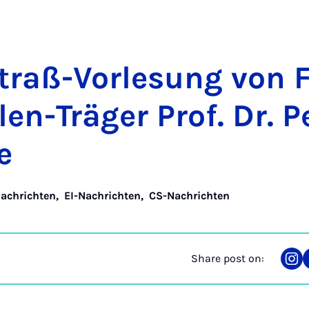
straß-Vor­le­sung von 
len-Träger Prof. Dr. P
e
achrichten
,
EI-Nachrichten
,
CS-Nachrichten
Share post on:
Sha
on
Ins