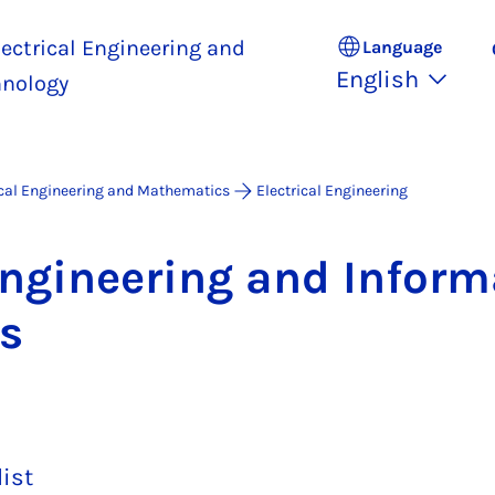
ectrical Engineering and
Language
English
hnology
ical Engineering and Mathematics
Electrical Engineering
En­gin­eer­ing and In­form
ws
list