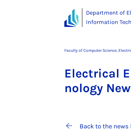
Department of El
Information Tec
Faculty of Computer Science, Electr
Elec­tric­al 
no­logy Ne
Back to the news 