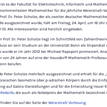
ist es der Fakultät für Elektrotechnik, Informatik und Mathe
renommiertesten Mathematiker für die jährliche Weierstraß-V
Prof. Dr. Peter Scholze, der als zweiter deutscher Mathematik
lle ausgezeichnet wurde, hält am Freitag, 24. April, um 16 Uhr 
O1. Alle Interessierten sind herzlich eingeladen.
n Prof. Dr. Peter Scholze liegt im Schnittfeld von Zahlentheor
luss an sein Studium an der Universität Bonn als Stipendiat 
s wurde er im Jahr 2012 bei Michael Rapoport promoviert. An
ter von 24 Jahren auf eine der Hausdorff-Mathematik-Profess
Bonn berufen.
rde Peter Scholze mehrfach ausgezeichnet und erhielt für die
braischen Geometrie über p-adischen Körpern durch die Einf
g auf Galois-Darstellungen und für die Entwicklung neuer 
-Medaille
, die auch als Nobelpreis der Mathematik bezeichnet 
inden Sie auf der Seite der
Weierstraß-Vorlesung
.