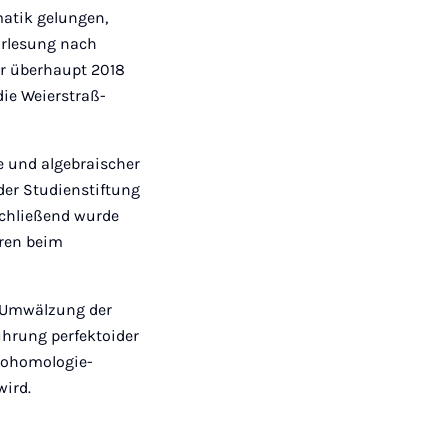
Mail
matik gelungen,
orlesung nach
er überhaupt 2018
die Weierstraß-
ie und algebraischer
der Studienstiftung
schließend wurde
uren beim
 „Umwälzung der
ührung perfektoider
Kohomologie-
wird.