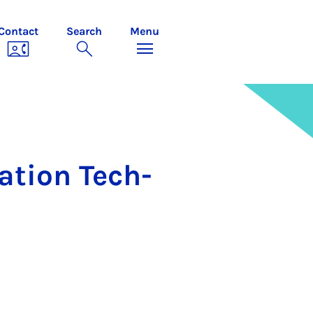
Contact
Search
Menu
­a­tion Tech­