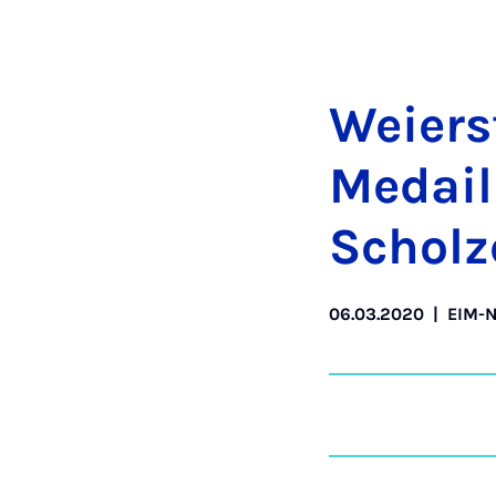
Wei­er­
Medail­
Scholz
06.03.2020
|
EIM-N