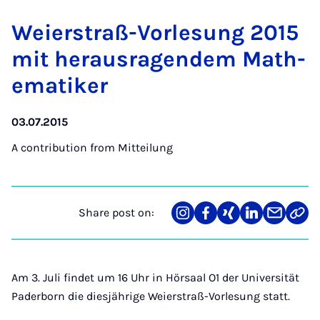
Wei­er­straß-Vor­le­sung 2015
mit heraus­ra­gen­dem Math­
em­atiker
03.07.2015
A contribution from
Mitteilung
Share post on:
Share
Teilen
Teilen
Teilen
Teilen
Link
on
auf
auf
auf
über
kopi
Instagram
Facebook
Xing
LinkedIn
E-
Mail
Am 3. Juli findet um 16 Uhr in Hörsaal O1 der Universität
Paderborn die diesjährige Weierstraß-Vorlesung statt.