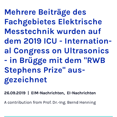
Mehr­ere Beiträge des
Fachge­bi­etes Elektrische
Mess­tech­nik wur­den auf
dem 2019 ICU - In­ter­na­tion­
al Con­gress on Ul­tra­son­ics
- in Brügge mit dem "RWB
Steph­ens Prize" aus­
gezeich­net
26.09.2019
|
EIM-Nachrichten
,
EI-Nachrichten
A contribution from
Prof. Dr.-Ing. Bernd Henning