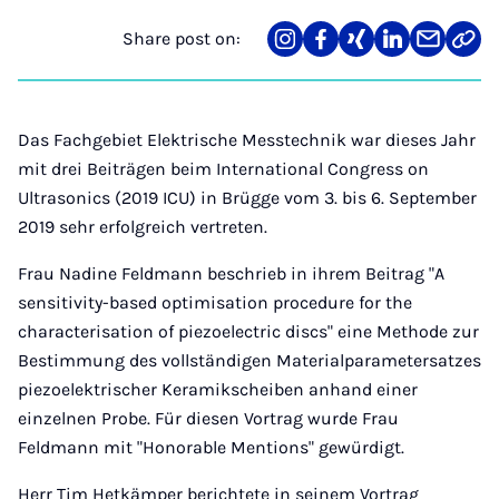
Share post on:
Share
Teilen
Teilen
Teilen
Teilen
Link
on
auf
auf
auf
über
kopi
Instagram
Facebook
Xing
LinkedIn
E-
Mail
Das Fachgebiet Elektrische Messtechnik war dieses Jahr
mit drei Beiträgen beim International Congress on
Ultrasonics (2019 ICU) in Brügge vom 3. bis 6. September
2019 sehr erfolgreich vertreten.
Frau Nadine Feldmann beschrieb in ihrem Beitrag "A
sensitivity-based optimisation procedure for the
characterisation of piezoelectric discs" eine Methode zur
Bestimmung des vollständigen Materialparametersatzes
piezoelektrischer Keramikscheiben anhand einer
einzelnen Probe. Für diesen Vortrag wurde Frau
Feldmann mit "Honorable Mentions" gewürdigt.
Herr Tim Hetkämper berichtete in seinem Vortrag