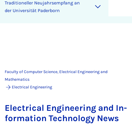
Traditioneller Neujahrsempfang an
der Universität Paderborn
Faculty of Computer Science, Electrical Engineering and
Mathematics
Electrical Engineering
Elec­tric­al En­gin­eer­ing and In­
form­a­tion Tech­no­logy News