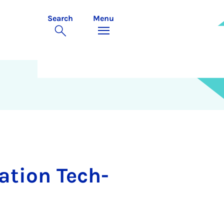
Search
Menu
­a­tion Tech­