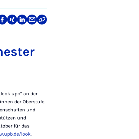
re
Teilen
Teilen
Teilen
Teilen
Link
auf
auf
auf
über
kopieren
tagram
Facebook
Xing
LinkedIn
E-
Mail
mester
look upb“ an der
rinnen der Oberstufe,
senschaften und
rstützen und
ktober für das
.upb.de/look
.