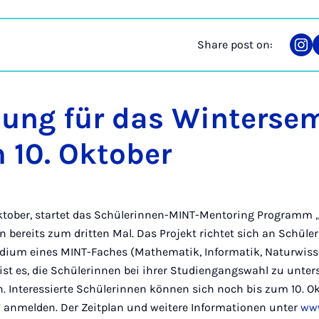
Share post on:
Sha
on
Ins
ung für das Winterse
 10. Oktober
Oktober, startet das Schülerinnen-MINT-Mentoring Programm „
n bereits zum dritten Mal. Das Projekt richtet sich an Schüle
udium eines MINT-Faches (Mathematik, Informatik, Naturwis
 ist es, die Schülerinnen bei ihrer Studiengangswahl zu unte
rn. Interessierte Schülerinnen können sich noch bis zum 10. O
 anmelden. Der Zeitplan und weitere Informationen unter
www