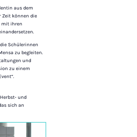
udentin aus dem
 Zeit können die
 mit ihren
einandersetzen.
 die Schülerinnen
 Mensa zu begleiten.
taltungen und
sion zu einem
Event“.
 Herbst- und
das sich an