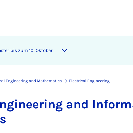
ter bis zum 10. Oktober
ical Engineering and Mathematics
Electrical Engineering
En­gin­eer­ing and In­form
ws