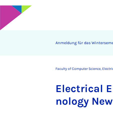
Anmeldung für das Wintersemes
Faculty of Computer Science, Electr
Elec­tric­al 
no­logy Ne