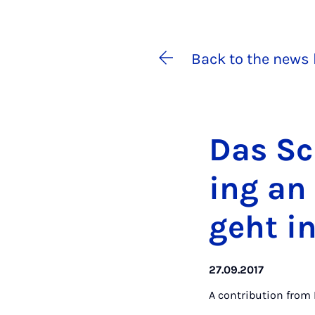
Back to the news 
Das Sc
ing an 
ge­ht i
27.09.2017
A contribution from