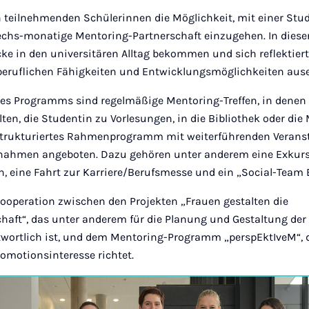
en teilnehmenden Schülerinnen die Möglichkeit, mit einer St
echs-monatige Mentoring-Partnerschaft einzugehen. In dieser
ke in den universitären Alltag bekommen und sich reflektiert
beruflichen Fähigkeiten und Entwicklungsmöglichkeiten aus
des Programms sind regelmäßige Mentoring-Treffen, in denen
lten, die Studentin zu Vorlesungen, in die Bibliothek oder die
strukturiertes Rahmenprogramm mit weiterführenden Verans
nahmen angeboten. Dazu gehören unter anderem eine Exkur
, eine Fahrt zur Karriere/Berufsmesse und ein „Social-Team 
Kooperation zwischen den Projekten „Frauen gestalten die
chaft“, das unter anderem für die Planung und Gestaltung der
twortlich ist, und dem Mentoring-Programm „perspEktIveM“, 
omotionsinteresse richtet.