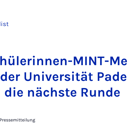
list
hüler­innen-MINT-Men
der Uni­versität Pade
n die näch­ste Runde
Pressemitteilung