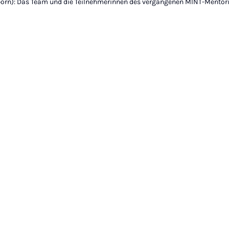
rborn): Das Team und die Teilnehmerinnen des vergangenen MINT-Mentori