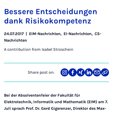
Bessere Entscheidun­gen
dank Risikokom­pet­enz
24.07.2017
|
EIM-Nachrichten
,
EI-Nachrichten
,
CS-
Nachrichten
A contribution from
Isabel Stroschein
Share post on:
Share
Teilen
Teilen
Teilen
Teilen
Link
on
auf
auf
auf
über
kopi
Instagram
Facebook
Xing
LinkedIn
E-
Mail
Bei der Absolventenfeier der Fakultät für
Elektrotechnik, Informatik und Mathematik (EIM) am 7.
Juli sprach Prof. Dr. Gerd Gigerenzer, Direktor des Max-