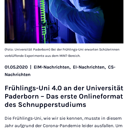
(Foto: Universität Paderborn) Bei der Frühlings-Uni erwarten Schülerinnen
verblüffende Experimente aus dem MINT-Bereich.
01.05.2020
|
EIM-Nachrichten,
EI-Nachrichten,
CS-
Nachrichten
Früh­lings-Uni 4.0 an der Uni­ver­si­tät
Pa­der­born – Das ers­te On­li­ne­for­mat
des Schnup­per­stu­di­ums
Die Frühlings-Uni, wie wir sie kennen, musste in diesem
Jahr aufgrund der Corona-Pandemie leider ausfallen. Um