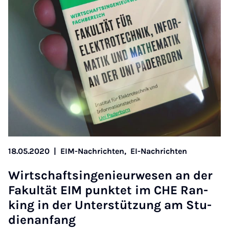
18.05.2020
|
EIM-Nachrichten,
EI-Nachrichten
Wirt­schaft­s­in­ge­ni­eu­r­we­sen an der
Fa­kul­tät EIM punk­tet im CHE Ran­
king in der Un­ter­stüt­zung am Stu­
di­e­n­an­fang