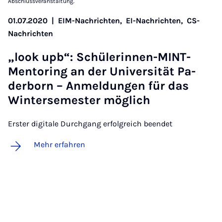
Abschlussveranstaltung.
01.07.2020
|
EIM-Nachrichten,
EI-Nachrichten,
CS-
Nachrichten
„look upb“: Schü­le­rin­nen-MINT-
Men­to­ring an der Uni­ver­si­tät Pa­
der­born – An­mel­dun­gen für das
Win­ter­se­mes­ter mög­lich
Erster digitale Durchgang erfolgreich beendet
Mehr erfahren