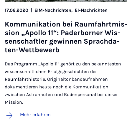
17.06.2020
|
EIM-Nachrichten,
EI-Nachrichten
Kom­mu­ni­ka­ti­on bei Raum­fahrt­mis­
si­on „A­pol­lo 11“: Pa­der­bor­ner Wis­
sen­schaft­ler ge­win­nen Sprach­da­
ten-Wett­be­werb
Das Programm „Apollo 11“ gehört zu den bekanntesten
wissenschaftlichen Erfolgsgeschichten der
Raumfahrthistorie. Originaltonbandaufnahmen
dokumentieren heute noch die Kommunikation
zwischen Astronauten und Bodenpersonal bei dieser
Mission.
Mehr erfahren