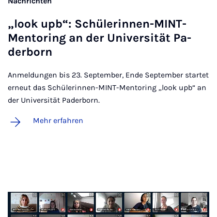
Nachrichten
„look upb“: Schü­le­rin­nen-MINT-
Men­to­ring an der Uni­ver­si­tät Pa­
der­born
Anmeldungen bis 23. September, Ende September startet
erneut das Schülerinnen-MINT-Mentoring „look upb“ an
der Universität Paderborn.
Mehr erfahren