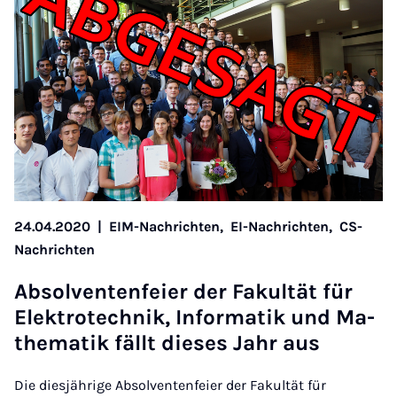
24.04.2020
|
EIM-Nachrichten,
EI-Nachrichten,
CS-
Nachrichten
Ab­sol­ven­ten­fei­er der Fa­kul­tät für
Elek­tro­tech­nik, In­for­ma­tik und Ma­
the­ma­tik fällt die­ses Jahr aus
Die diesjährige Absolventenfeier der Fakultät für