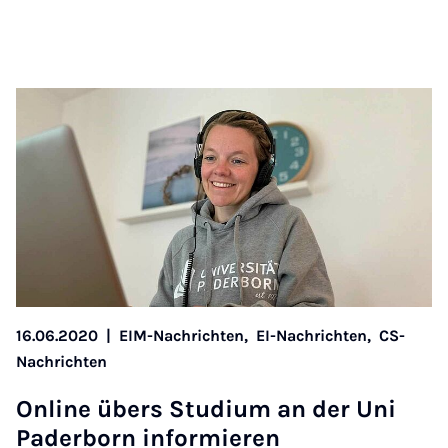
16.06.2020
|
EIM-Nachrichten,
EI-Nachrichten,
CS-
Nachrichten
On­line übers Stu­di­um an der Uni
Pa­der­born in­for­mie­ren