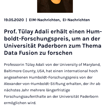
19.05.2020
|
EIM-Nachrichten,
EI-Nachrichten
Prof. Tülay Ada­li er­hält einen Hum­
boldt-For­schungs­preis, um an der
Uni­ver­si­tät Pa­der­born zum The­ma
Da­ta Fu­si­on zu for­schen
Professorin Tülay Adali von der University of Maryland,
Baltimore County, USA, hat einen international hoch
angesehenen Humboldt-Forschungspreis von der
Alexander-von-Humboldt-Stiftung erhalten, der ihr ab
nächstes Jahr mehrere längerfristige
Forschungsaufenthalte an der Universität Paderborn
ermöglichen wird.