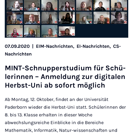
07.09.2020
|
EIM-Nachrichten,
EI-Nachrichten,
CS-
Nachrichten
MINT-Schnup­per­stu­di­um für Schü­
le­rin­nen – An­mel­dung zur di­gi­ta­len
Herbst-Uni ab so­fort mög­lich
Ab Montag, 12. Oktober, findet an der Universität
Paderborn wieder die Herbst-Uni statt. Schülerinnen der
8. bis 13. Klasse erhalten in dieser Woche
abwechslungsreiche Einblicke in die Bereiche
Mathematik, Informatik, Natur-wissenschaften und