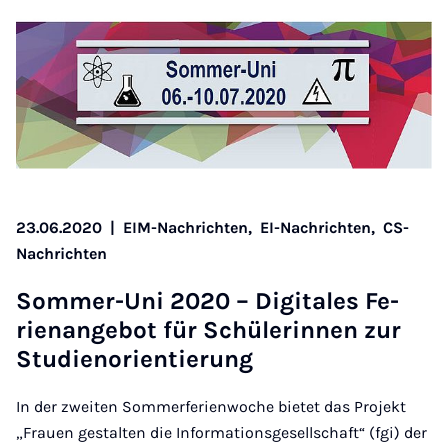
23.06.2020
|
EIM-Nachrichten,
EI-Nachrichten,
CS-
Nachrichten
Som­mer-Uni 2020 – Di­gi­ta­les Fe­
rien­an­ge­bot für Schü­le­rin­nen zur
Stu­die­n­o­ri­en­tie­rung
In der zweiten Sommerferienwoche bietet das Projekt
„Frauen gestalten die Informationsgesellschaft“ (fgi) der