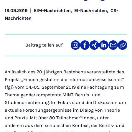
19.09.2019
|
EIM-Nachrichten
,
EI-Nachrichten
,
CS-
Nachrichten
Beitrag teilen auf:
Teilen
Teilen
Teilen
Teilen
Teilen
Link
auf
auf
auf
auf
über
kopi
Instagram
Facebook
Xing
LinkedIn
E-
Mail
Anlässlich des 20-jährigen Bestehens veranstaltete das
Projekt „Frauen gestalten die Informationsgesellschaft“
(fgi) vom 04.-05. September 2019 eine Fachtagung zum
Thema genderkompetente MINT-Berufs- und
Studienorientierung. Im Fokus stand die Diskussion um
aktuelle Forschungsergebnisse im Dialog von Theorie
und Praxis. Mit über 80 Teilnehmer*innen, unter
anderem aus dem schulischen Kontext, der Berufs- und