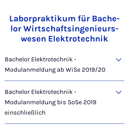
La­bor­prak­ti­kum für Ba­che­
lor Wirt­schaft­s­in­ge­ni­eurs­
we­sen Elek­tro­tech­nik
Bachelor Elektrotechnik -
Modulanmeldung ab WiSe 2019/20
Bachelor Elektrotechnik -
Modulanmeldung bis SoSe 2019
einschließlich