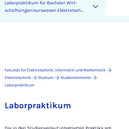
La­bor­prak­ti­kum für Ba­che­lor Wirt­
schaft­s­in­ge­ni­eurs­we­sen Elek­tro­tech­
nik
Fakultät für Elektrotechnik, Informatik und Mathematik
Elektrotechnik
Studium
Studienelemente
Laborpraktikum
La­bor­prak­ti­kum
Die in den Studienverlauf integrierten Praktika am