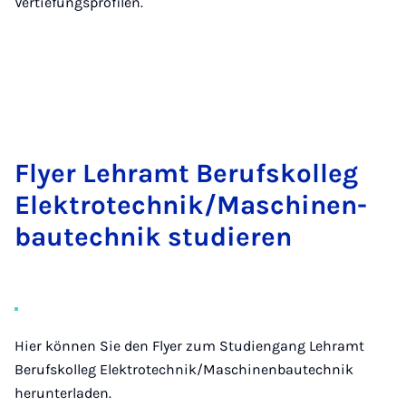
Vertiefungsprofilen.
Flyer Lehr­amt Be­rufs­kol­leg
Elek­tro­tech­nik/Ma­schi­nen­
bau­tech­nik stu­die­ren
Hier können Sie den Flyer zum Studiengang Lehramt
Berufskolleg Elektrotechnik/Maschinenbautechnik
herunterladen.