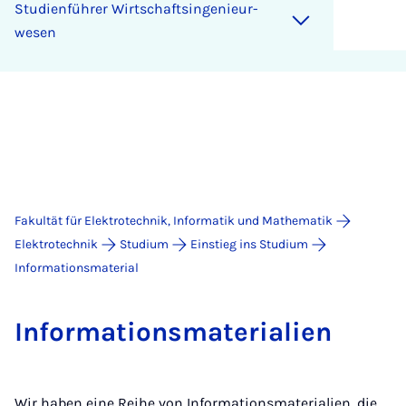
Stu­di­en­füh­rer Wirt­schaft­s­in­ge­ni­eu­r­
we­sen
Fakultät für Elektrotechnik, Informatik und Mathematik
Elektrotechnik
Studium
Einstieg ins Studium
Informationsmaterial
In­for­ma­ti­ons­ma­te­ri­a­li­en
Wir haben eine Reihe von Informationsmaterialien, die