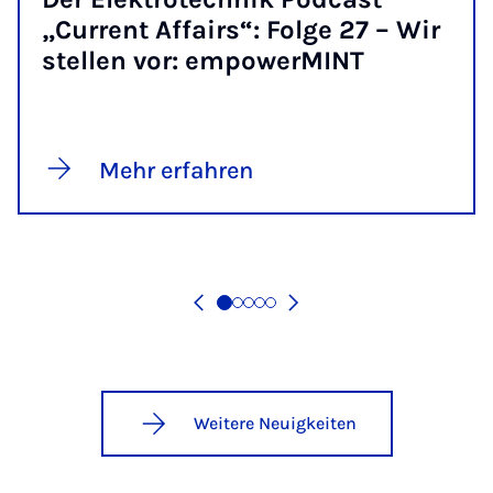
„Cur­rent Af­fairs“: Fol­ge 27 – Wir
stel­len vor: em­po­w­er­MINT
Mehr erfahren
Weitere Neuigkeiten