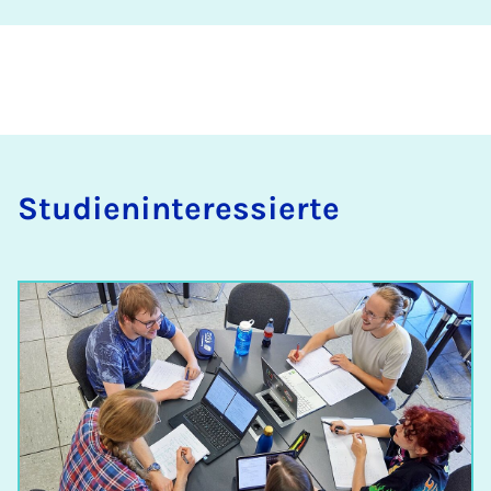
Stu­dien­in­ter­es­sier­te