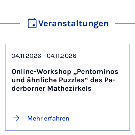
Veranstaltungen
04.11.2026 - 04.11.2026
On­line-Work­shop „Pentomi­nos
und ähn­li­che Puzz­les“ des Pa­
der­bor­ner Ma­the­zir­kels
Mehr erfahren