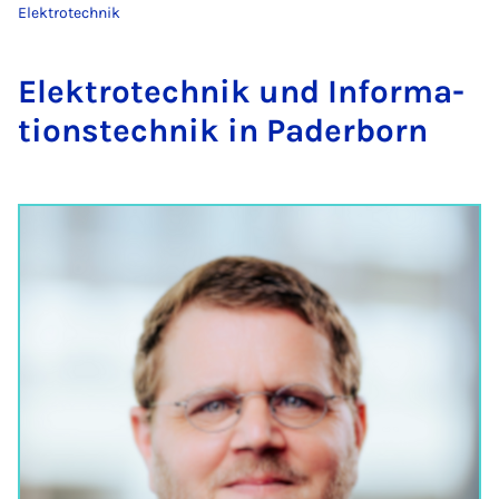
Elektrotechnik
Elek­tro­tech­­nik und In­­­for­­ma­
ti­­ons­tech­­nik in Pa­der­born