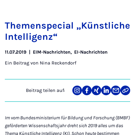
The­men­spe­ci­al „Künst­li­che
In­tel­li­genz“
11.07.2019
|
EIM-Nachrichten
,
EI-Nachrichten
Ein Beitrag von
Nina Reckendorf
Beitrag teilen auf:
Teilen
Teilen
Teilen
Teilen
Teilen
Link
auf
auf
auf
auf
über
kopi
Instagram
Facebook
Xing
LinkedIn
E-
Mail
Im vom Bundesministerium für Bildung und Forschung (BMBF)
geförderten Wissenschaftsjahr dreht sich 2019 alles um das
Thema Künstliche Intelligenz (KI). Schon heute bestimmen