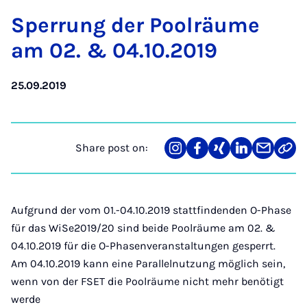
Sper­rung der Poolräume
am 02. & 04.10.2019
25.09.2019
Share post on:
Share
Teilen
Teilen
Teilen
Teilen
Link
on
auf
auf
auf
über
kopi
Instagram
Facebook
Xing
LinkedIn
E-
Mail
Aufgrund der vom 01.-04.10.2019 stattfindenden O-Phase
für das WiSe2019/20 sind beide Poolräume am 02. &
04.10.2019 für die O-Phasenveranstaltungen gesperrt.
Am 04.10.2019 kann eine Parallelnutzung möglich sein,
wenn von der FSET die Poolräume nicht mehr benötigt
werde