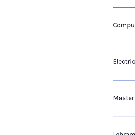
Comput
Electri
Master 
Lehramt