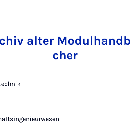
­chiv al­ter Mo­dul­hand­
cher
technik
haftsingenieurwesen