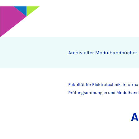
Ar­chiv al­ter Mo­dul­hand­bü­cher
Fakultät für Elektrotechnik, Inform
Prüfungsordnungen und Modulhand
A