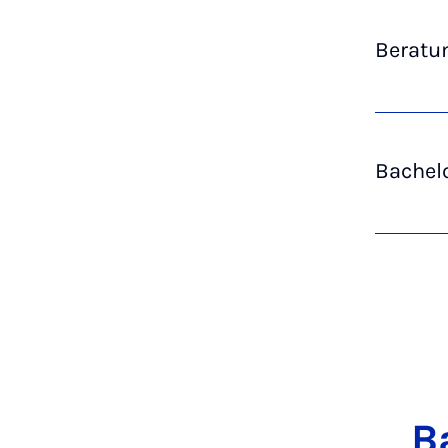
Beratu
Bachel
Ba