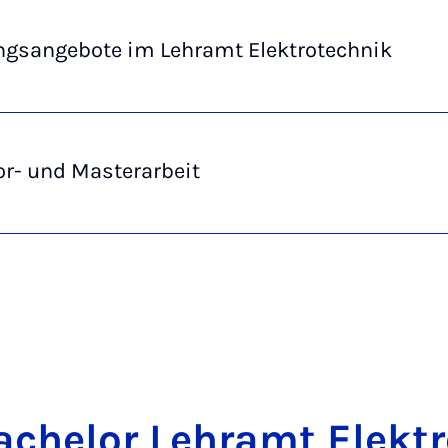
ngsangebote im Lehramt Elektrotechnik
or- und Masterarbeit
­che­lor Lehr­amt Elek­t