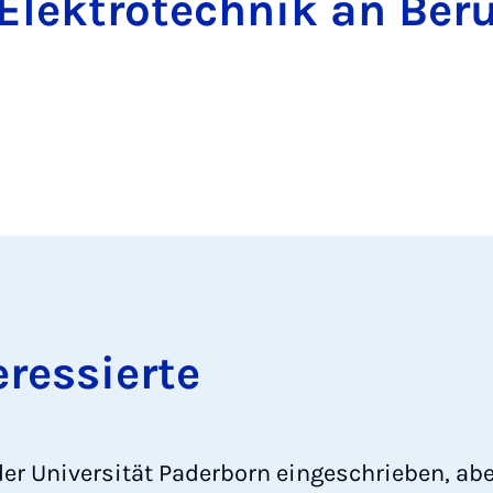
Elektrotechnik an Beru
r­es­sier­te
er Universität Paderborn eingeschrieben, aber