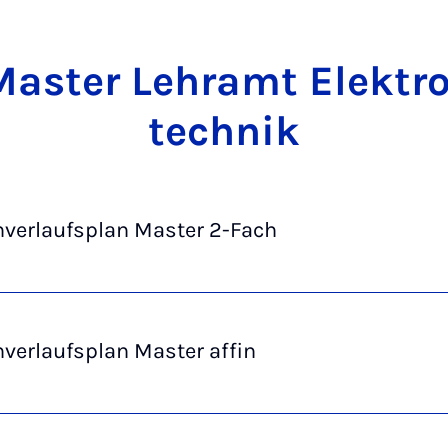
as­ter Lehr­amt Elek­tr
tech­nik
nverlaufsplan Master 2-Fach
verlaufsplan Master affin