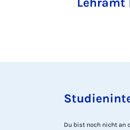
Lehramt 
Stu­dien­in­te
Du bist noch nicht an d