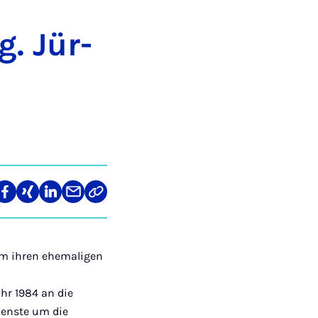
g. Jür­
len
Teilen
Teilen
Teilen
Teilen
Link
auf
auf
auf
über
kopieren
tagram
Facebook
Xing
LinkedIn
E-
Mail
 um ihren ehemaligen
hr 1984 an die
ienste um die