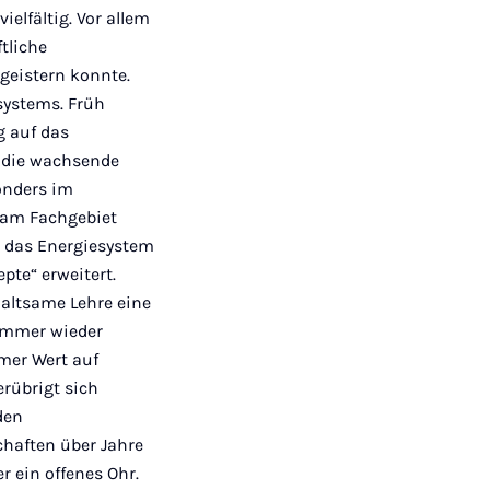
elfältig. Vor allem
tliche
geistern konnte.
systems. Früh
g auf das
 die wachsende
onders im
 am Fachgebiet
n das Energiesystem
te“ erweitert.
haltsame Lehre eine
 immer wieder
mmer Wert auf
erübrigt sich
den
chaften über Jahre
r ein offenes Ohr.