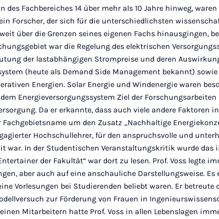
 des Fachbereiches 14 über mehr als 10 Jahre hinweg, waren vi
ein Forscher, der sich für die unterschiedlichsten wissenschaf
 weit über die Grenzen seines eigenen Fachs hinausgingen, be
schungsgebiet war die Regelung des elektrischen Versorgungs
eutung der lastabhängigen Strompreise und deren Auswirkun
system (heute als Demand Side Management bekannt) sowie
erativen Energien. Solar Energie und Windenergie waren bes
dem Energieversorgungssystem Ziel der Forschungsarbeiten
ersorgung. Da er erkannte, dass auch viele andere Faktoren i
er Fachgebietsname um den Zusatz „Nachhaltige Energiekonzep
ngagierter Hochschullehrer, für den anspruchsvolle und unter
t war. In der Studentischen Veranstaltungskritik wurde das
Entertainer der Fakultät“ war dort zu lesen. Prof. Voss legte i
gen, aber auch auf eine anschauliche Darstellungsweise. Es 
seine Vorlesungen bei Studierenden beliebt waren. Er betreute 
Modellversuch zur Förderung von Frauen in Ingenieurswissens
inen Mitarbeitern hatte Prof. Voss in allen Lebenslagen imme