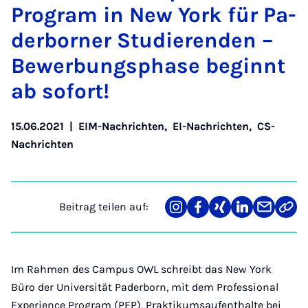
Pro­gram in New York für Pa­
der­bor­ner Stu­die­ren­den –
Be­wer­bungs­pha­se be­ginnt
ab so­fort!
15.06.2021
|
EIM-Nachrichten
,
EI-Nachrichten
,
CS-
Nachrichten
Beitrag teilen auf:
Teilen
Teilen
Teilen
Teilen
Teilen
Link
auf
auf
auf
auf
über
kopi
Instagram
Facebook
Xing
LinkedIn
E-
Mail
Im Rahmen des Campus OWL schreibt das New York
Büro der Universität Paderborn, mit dem Professional
Experience Program (PEP), Praktikumsaufenthalte bei