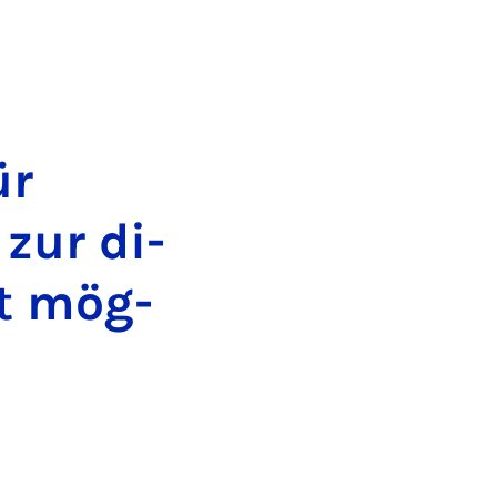
ür
 zur di­
rt mög­