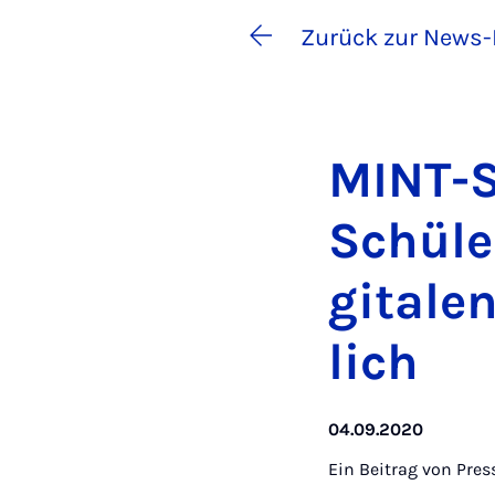
Zurück zur News-
MINT-S
Schü­le
gi­ta­l
lich
04.09.2020
Ein Beitrag von
Pres