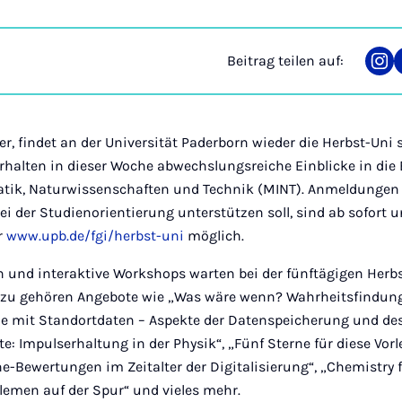
Beitrag teilen auf:
Tei
auf
Ins
er, findet an der Universität Paderborn wieder die Herbst-Uni 
e erhalten in dieser Woche abwechslungsreiche Einblicke in die
tik, Naturwissenschaften und Technik (MINT). Anmeldungen 
ei der Studienorientierung unterstützen soll, sind ab sofort 
r
www.upb.de/fgi/herbst-uni
möglich.
 und interaktive Workshops warten bei der fünftägigen Herbs
zu gehören Angebote wie „Was wäre wenn? Wahrheitsfindung
he mit Standortdaten – Aspekte der Datenspeicherung und de
te: Impulserhaltung in der Physik“, „Fünf Sterne für diese Vor
-Bewertungen im Zeitalter der Digitalisierung“, „Chemistry f
lemen auf der Spur“ und vieles mehr.