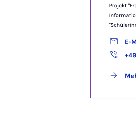
Projekt "F
Informatio
"Schülerin
E-M
+49
Meh