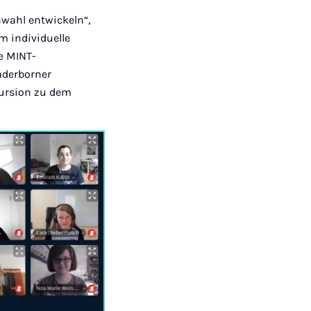
nwahl entwickeln“,
m individuelle
e MINT-
Paderborner
kursion zu dem