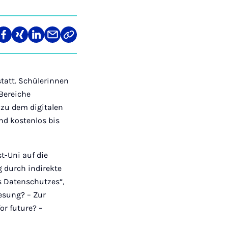
len
Teilen
Teilen
Teilen
Teilen
Link
auf
auf
auf
über
kopieren
tagram
Facebook
Xing
LinkedIn
E-
Mail
statt. Schülerinnen
 Bereiche
zu dem digitalen
und kostenlos bis
t-Uni auf die
 durch indirekte
s Datenschutzes“,
lesung? – Zur
or future? –