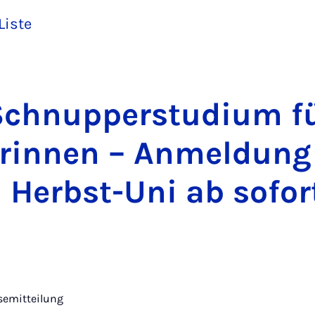
Liste
chnup­per­stu­di­um f
­rin­nen – An­mel­dung
en Herbst-Uni ab so­fo
semitteilung