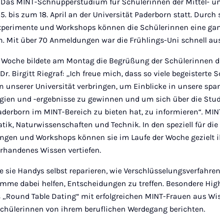
– Das MINT-Schnupperstudium für Schülerinnen der Mittel- un
5. bis zum 18. April an der Universität Paderborn statt. Durc
xperimente und Workshops können die Schülerinnen eine ga
n. Mit über 70 Anmeldungen war die Frühlings-Uni schnell au
 Woche bildete am Montag die Begrüßung der Schülerinnen d
. Dr. Birgitt Riegraf: „Ich freue mich, dass so viele begeisterte
an unserer Universität verbringen, um Einblicke in unsere sp
ien und -ergebnisse zu gewinnen und um sich über die Stu
Paderborn im MINT-Bereich zu bieten hat, zu informieren“. MINT
ik, Naturwissenschaften und Technik. In den speziell für di
ungen und Workshops können sie im Laufe der Woche gezielt i
rhandenes Wissen vertiefen.
 wie sie Handys selbst reparieren, wie Verschlüsselungsverfahr
me dabei helfen, Entscheidungen zu treffen. Besondere High
„Round Table Dating“ mit erfolgreichen MINT-Frauen aus Wi
 Schülerinnen von ihrem beruflichen Werdegang berichten.