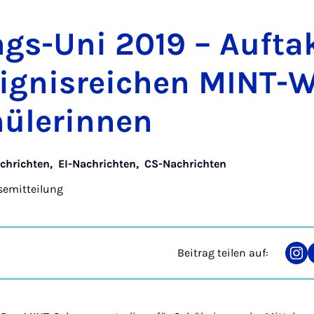
ngs-Uni 2019 – Auf­tak
eig­nis­rei­chen MINT-
ü­le­rin­nen
chrichten
,
EI-Nachrichten
,
CS-Nachrichten
semitteilung
Beitrag teilen auf:
Tei
auf
Ins