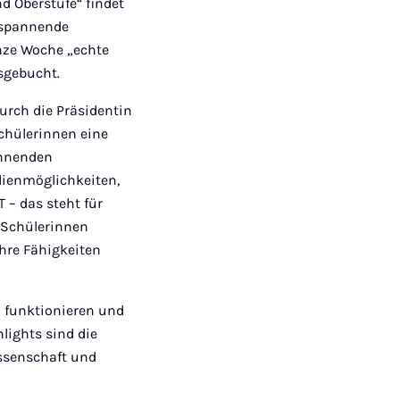
d Oberstufe“ findet
h spannende
nze Woche „echte
sgebucht.
urch die Präsidentin
 Schülerinnen eine
annenden
dienmöglichkeiten,
 – das steht für
e Schülerinnen
hre Fähigkeiten
en funktionieren und
lights sind die
ssenschaft und