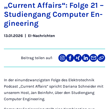
„Cur­rent Af­fairs“: Fol­ge 21 –
Stu­dien­gang Com­pu­ter En­
gi­nee­ring
13.01.2026
|
EI-Nachrichten
Beitrag teilen auf:
Teilen
Teilen
Teilen
Teilen
Teilen
Link
auf
auf
auf
auf
über
kopi
Instagram
Facebook
Xing
LinkedIn
E-
Mail
In der einundzwanzigsten Folge des Elektrotechnik
Podcast „Current Affairs“ spricht Dariana Schneider mit
unserem Host, Jan Beinfohr, über den Studiengang
Computer Engineering.