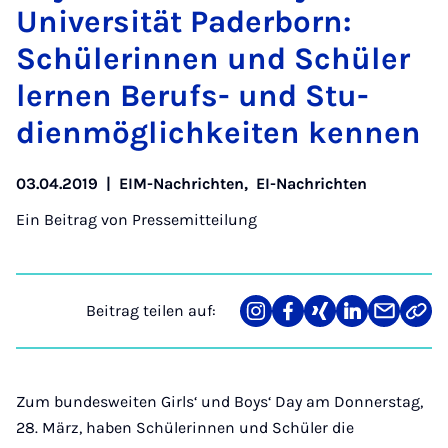
Uni­ver­si­tät Pa­der­born:
Schü­le­rin­nen und Schü­ler
ler­nen Be­rufs- und Stu­
dien­mög­lich­kei­ten ken­nen
03.04.2019
|
EIM-Nachrichten
,
EI-Nachrichten
Ein Beitrag von
Pressemitteilung
Beitrag teilen auf:
Teilen
Teilen
Teilen
Teilen
Teilen
Link
auf
auf
auf
auf
über
kopi
Instagram
Facebook
Xing
LinkedIn
E-
Mail
Zum bundesweiten Girls‘ und Boys‘ Day am Donnerstag,
28. März, haben Schülerinnen und Schüler die