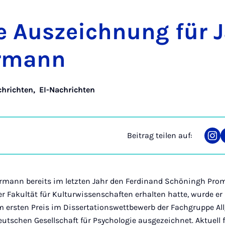
re Aus­zeich­nung für 
r­mann
hrichten
,
EI-Nachrichten
Beitrag teilen auf:
Tei
auf
Ins
ann bereits im letzten Jahr den Ferdinand Schöningh Promo
er Fakultät für Kulturwissenschaften erhalten hatte, wurde 
ersten Preis im Dissertationswettbewerb der Fachgruppe Al
eutschen Gesellschaft für Psychologie ausgezeichnet. Aktuell f