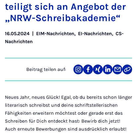
tei­ligt sich an An­ge­bot der
„N­RW-Schrei­b­aka­de­mie“
16.05.2024
|
EIM-Nachrichten
,
EI-Nachrichten
,
CS-
Nachrichten
Beitrag teilen auf:
Teilen
Teilen
Teilen
Teilen
Teilen
Link
auf
auf
auf
auf
über
kopi
Instagram
Facebook
Xing
LinkedIn
E-
Mail
Neues Jahr, neues Glück! Egal, ob du bereits schon länger
literarisch schreibst und deine schriftstellerischen
Fähigkeiten erweitern möchtest oder gerade erst das
Schreiben für Dich entdeckt hast: Bewirb dich jetzt!
Auch erneute Bewerbungen sind ausdrücklich erlaubt!