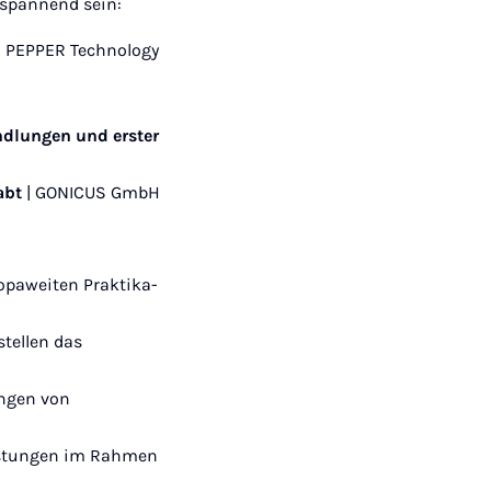
 spannend sein:
D PEPPER Technology
ndlungen und erster
habt
| GONICUS GmbH
opaweiten Praktika-
stellen das
ungen von
eistungen im Rahmen