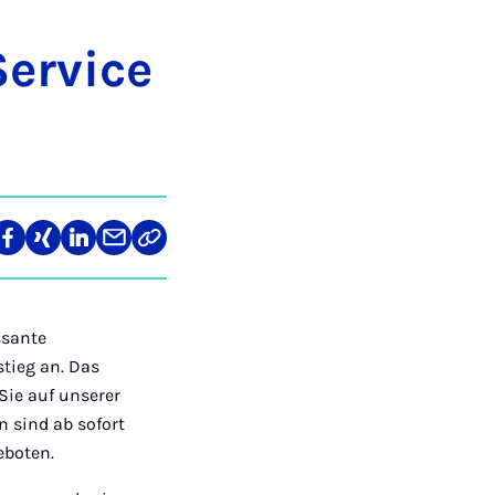
er­vice
len
Teilen
Teilen
Teilen
Teilen
Link
auf
auf
auf
über
kopieren
tagram
Facebook
Xing
LinkedIn
E-
Mail
ssante
tieg an. Das
Sie auf unserer
 sind ab sofort
eboten.