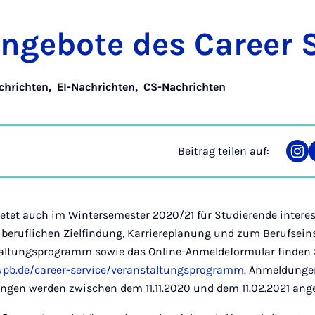
­ge­bo­te des Care­er S
chrichten
,
EI-Nachrichten
,
CS-Nachrichten
Beitrag teilen auf:
Tei
auf
Ins
bietet auch im Wintersemester 2020/21 für Studierende intere
 beruflichen Zielfindung, Karriereplanung und zum Berufseins
taltungsprogramm sowie das Online-Anmeldeformular finden 
upb.de/career-service/veranstaltungsprogramm
. Anmeldungen
ungen werden zwischen dem 11.11.2020 und dem 11.02.2021 ang