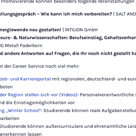
 Promovierende können besonders folgende Veranstaltungen
ellungsgespräch – Wie kann ich mich vorbereiten?
| SALT AN
Energiewende neu gestalten!
| INTILION GmbH
ieurs- & Naturwissenschaften: Berufseinstieg, Gehaltsverha
 IG Metall Paderborn
d andere Antworten auf Fragen, die Ihr noch nicht gestellt 
t der Career Service noch viel mehr:
 Job- und Karriereportal
mit regionalen, deutschland- und eur
eboten
der Region stellen sich vor (Videos)
: Personalverantwortliche 
d die Einstiegsmöglichkeiten vor
ng „Winter School“
: Studierende können reale Aufgabenstell
arbeiten
 Studierende können außercurriculare und ehrenamtliche L
 anerkennen lassen