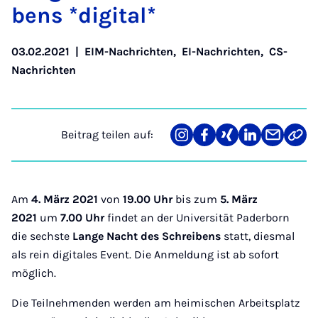
bens *di­gi­ta­l*
03.02.2021
|
EIM-Nachrichten
,
EI-Nachrichten
,
CS-
Nachrichten
Beitrag teilen auf:
Teilen
Teilen
Teilen
Teilen
Teilen
Link
auf
auf
auf
auf
über
kopi
Instagram
Facebook
Xing
LinkedIn
E-
Mail
Am
4. März 2021
von
19.00
Uhr
bis zum
5. März
2021
um
7.00 Uhr
findet an der Universität Paderborn
die sechste
Lange Nacht des Schreibens
statt, diesmal
als rein digitales Event. Die Anmeldung ist ab sofort
möglich.
Die Teilnehmenden werden am heimischen Arbeitsplatz