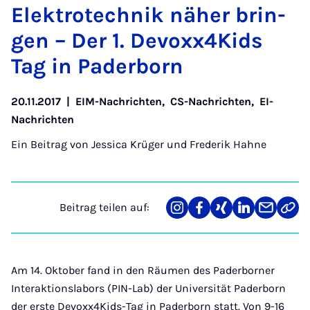
Elek­tro­tech­nik nä­her brin­
gen – Der 1. De­voxx4Kids
Tag in Pa­der­born
20.11.2017
|
EIM-Nachrichten
,
CS-Nachrichten
,
EI-
Nachrichten
Ein Beitrag von
Jessica Krüger und Frederik Hahne
Beitrag teilen auf:
Teilen
Teilen
Teilen
Teilen
Teilen
Link
auf
auf
auf
auf
über
kopi
Instagram
Facebook
Xing
LinkedIn
E-
Mail
Am 14. Oktober fand in den Räumen des Paderborner
Interaktionslabors (PIN-Lab) der Universität Paderborn
der erste Devoxx4Kids-Tag in Paderborn statt. Von 9-16