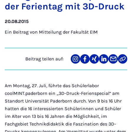
der Fe­ri­en­tag mit 3D-Druck
20.08.2015
Ein Beitrag von
Mitteilung der Fakultät EIM
Beitrag teilen auf:
Teilen
Teilen
Teilen
Teilen
Teilen
Link
auf
auf
auf
auf
über
kopi
Instagram
Facebook
Xing
LinkedIn
E-
Mail
Am Montag, 27. Juli, führte das Schülerlabor
coolMINT.paderborn ein „3D-Druck-Ferienspecial“ am
Standort Universität Paderborn durch. Von 9 bis 16 Uhr
hatten die 16 interessierten Schülerinnen und Schüler
im Alter von 13 bis 16 Jahren die Möglichkeit, im
Fachgebiet Technikdidaktik die Faszination des 3D-
Drucks kennenzulernen. Am Vormittag wurde unter dem