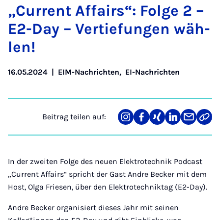
„Cur­rent Af­fairs“: Fol­ge 2 –
E2-Day – Ver­tie­fun­gen wäh­
len!
16.05.2024
|
EIM-Nachrichten
,
EI-Nachrichten
Beitrag teilen auf:
Teilen
Teilen
Teilen
Teilen
Teilen
Link
auf
auf
auf
auf
über
kopi
Instagram
Facebook
Xing
LinkedIn
E-
Mail
In der zweiten Folge des neuen Elektrotechnik Podcast
„Current Affairs“ spricht der Gast Andre Becker mit dem
Host, Olga Friesen, über den Elektrotechniktag (E2-Day).
Andre Becker organisiert dieses Jahr mit seinen