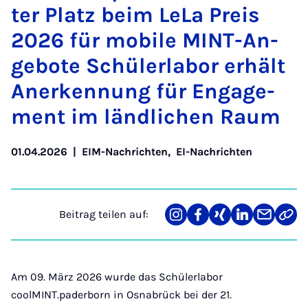
ter Platz beim Le­La Preis
2026 für mo­bi­le MINT-An­
ge­bo­te Schü­ler­la­bor er­hält
An­er­ken­nung für En­ga­ge­
ment im länd­li­chen Raum
01.04.2026
|
EIM-Nachrichten
,
EI-Nachrichten
Beitrag teilen auf:
Teilen
Teilen
Teilen
Teilen
Teilen
Link
auf
auf
auf
auf
über
kopi
Instagram
Facebook
Xing
LinkedIn
E-
Mail
Am 09. März 2026 wurde das Schülerlabor
coolMINT.paderborn in Osnabrück bei der 21.