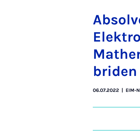
Ab­sol­v
Elek­tro
Ma­the­
bri­den
06.07.2022
|
EIM-N