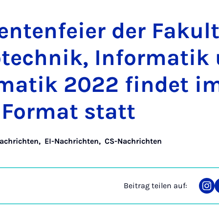
en­ten­fei­er der Fa­kul­
­tech­nik, In­for­ma­ti
ma­tik 2022 fin­det i
 For­mat statt
achrichten
,
EI-Nachrichten
,
CS-Nachrichten
Beitrag teilen auf:
Tei
auf
Ins