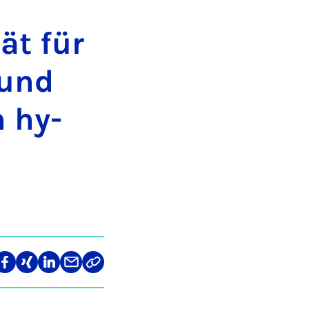
tät für
k und
m hy­
len
Teilen
Teilen
Teilen
Teilen
Link
auf
auf
auf
über
kopieren
tagram
Facebook
Xing
LinkedIn
E-