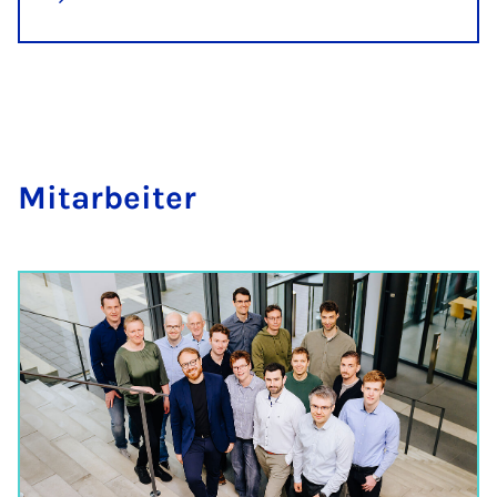
Mit­a­r­bei­ter