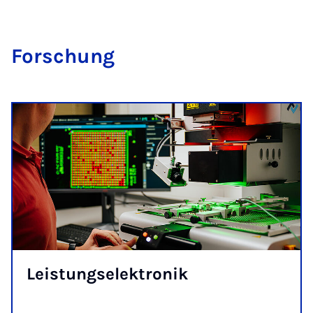
For­schung
Leis­tungs­elek­tro­nik