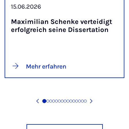
15.06.2026
Ma­xi­mi­li­an Schen­ke ver­tei­digt
er­folg­reich sei­ne Dis­ser­ta­ti­on
Mehr erfahren