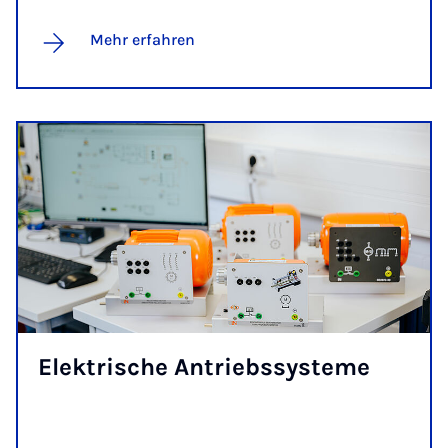
Mehr erfahren
Elek­tri­sche An­triebs­sys­te­me