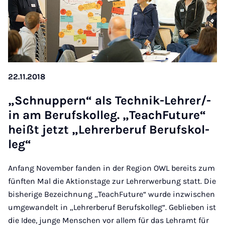
22.11.2018
„Schnup­pern“ als Tech­nik-Leh­rer/-
in am Be­rufs­kol­leg. „Te­ach­Fu­ture“
heißt jetzt „Lehr­er­be­ruf Be­rufs­kol­
leg“
Anfang November fanden in der Region OWL bereits zum
fünften Mal die Aktionstage zur Lehrerwerbung statt. Die
bisherige Bezeichnung „TeachFuture“ wurde inzwischen
umgewandelt in „Lehrerberuf Berufskolleg“. Geblieben ist
die Idee, junge Menschen vor allem für das Lehramt für