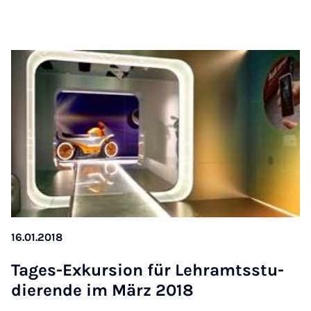
16.01.2018
Ta­ges-Ex­kur­si­on für Lehr­amts­s­tu­
die­ren­de im März 2018