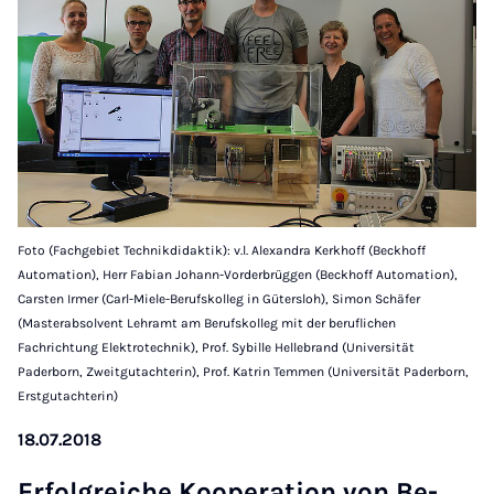
Foto (Fachgebiet Technikdidaktik): v.l. Alexandra Kerkhoff (Beckhoff
Automation), Herr Fabian Johann-Vorderbrüggen (Beckhoff Automation),
Carsten Irmer (Carl-Miele-Berufskolleg in Gütersloh), Simon Schäfer
(Masterabsolvent Lehramt am Berufskolleg mit der beruflichen
Fachrichtung Elektrotechnik), Prof. Sybille Hellebrand (Universität
Paderborn, Zweitgutachterin), Prof. Katrin Temmen (Universität Paderborn,
Erstgutachterin)
18.07.2018
Er­folg­rei­che Ko­ope­ra­ti­on von Be­