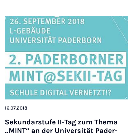
16.07.2018
Se­kun­dar­stu­fe II-Tag zum The­ma
„MINT“ an der Uni­ver­si­tät Pa­der­