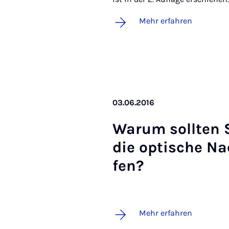
Mehr erfahren
03.06.2016
War­um soll­ten S
die op­ti­sche Nac
fen? ­­­­­­
Mehr erfahren