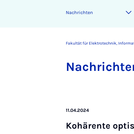
Nach­rich­ten
Fakultät für Elektrotechnik, Inform
Nach­rich­te
11.04.2024
Ko­hä­ren­te op­ti