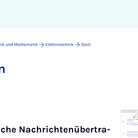
atik und Mathematik
Elektrotechnik
Start
n
­sche Nach­rich­ten­über­tra­