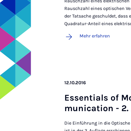
Rauschzahl eines elektrischen V
Rauschzahl eines optischen Vers
der Tatsache geschuldet, dass 
Quadratur-Anteil eines elektri
Mehr erfahren
12.10.2016
Es­sen­ti­als of M
mu­ni­ca­ti­on - 2.
Die Einführung in die Optisch
ist in der 2. Auflage erschienen.