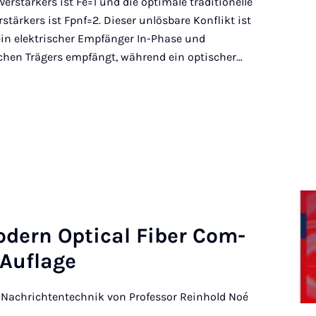
erstärkers ist Fe=1 und die optimale traditionelle
tärkers ist Fpnf=2. Dieser unlösbare Konflikt ist
ein elektrischer Empfänger In-Phase und
schen Trägers empfängt, während ein optischer…
o­dern Op­ti­cal Fi­ber Com­
 Auf­la­ge
e Nachrichtentechnik von Professor Reinhold Noé