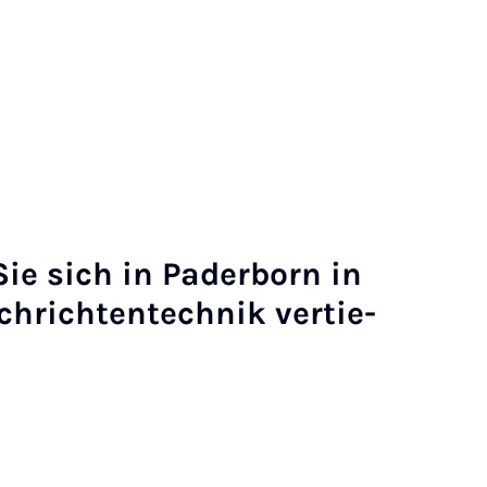
ie sich in Pa­der­born in
h­rich­ten­tech­nik ver­tie­