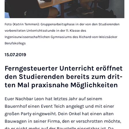
Foto (Katrin Temmen): Gruppenarbeitsphase in der von den Studierenden
vorbereiteten Unterrichtsstunde in der 11. Klasse des
Ingenieurwissenschaftlichen Gymnasiums des Richard-von-Weizsäcker
Berufskollegs
15.07.2019
Ferngesteuert­er Un­ter­richt er­öffnet
den Stud­i­er­enden bereits zum drit­
ten Mal prax­is­nahe Mög­lich­keiten
Euer Nachbar Leon hat letztes Jahr auf seinem
Bauernhof einen Event Teich angelegt und mit einer
großen Party eingeweiht. Dein Onkel hat einen alten
Bauwagen in seiner Firma, den er verschrotten möchte,
da er nicht mehr auf der Baustelle einsetzbar ist. Da