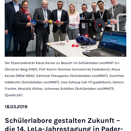
Der Staatssekretär Klaus Kaiser zu Besuch im Schülerlabor coolMINT (v.l.
Christian Berg (HNF), Prof. Katrin Temmen (Universität Paderborn), Klaus
Kaiser (MKW NRW), Edmond Thevapalan (Schülerlabor coolMINT), Dorothee
Indlekofer (Schülerlabor coolMINT), Uwe Schoop (zdi FIT.paderborn), Dennis
Fischer, Mostafa Afshar, Johannes Schäfers (Schülerlabor coolMINT))
(Quelle:zdi)
18.03.2019
Schüler­labore gestal­ten Zukun­ft –
die 14. LeLa-Jahresta­gung in Pader­