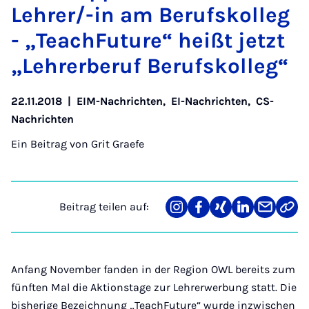
Leh­rer/-in am Be­rufs­kol­leg
- „Te­ach­Fu­ture“ heißt jetzt
„Lehr­er­be­ruf Be­rufs­kol­leg“
22.11.2018
|
EIM-Nachrichten
,
EI-Nachrichten
,
CS-
Nachrichten
Ein Beitrag von
Grit Graefe
Beitrag teilen auf:
Teilen
Teilen
Teilen
Teilen
Teilen
Link
auf
auf
auf
auf
über
kopi
Instagram
Facebook
Xing
LinkedIn
E-
Mail
Anfang November fanden in der Region OWL bereits zum
fünften Mal die Aktionstage zur Lehrerwerbung statt. Die
bisherige Bezeichnung „TeachFuture“ wurde inzwischen