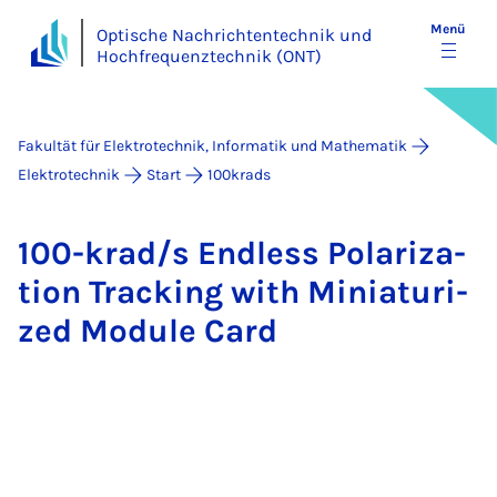
Menü
Optische Nachrichtentechnik und
Hochfrequenztechnik (ONT)
Fakultät für Elektrotechnik, Informatik und Mathematik
Elektrotechnik
Start
100krads
100-krad/s End­less Po­la­ri­za­
ti­on Tracking with Mi­nia­tu­ri­
zed Mo­du­le Card