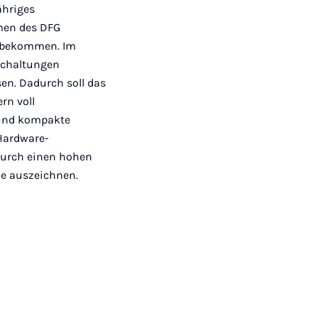
Mail
ähriges
men des DFG
t bekommen. Im
rschaltungen
en. Dadurch soll das
rn voll
 und kompakte
 Hardware-
durch einen hohen
e auszeichnen.