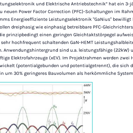
tungselektronik und Elektrische Antriebstechnik“ hat ein 3-j
zu neuen Power Factor Correction (PFC)-Schaltungen im Rah
s Energieeffiziente Leistungselektronik "GaNius" bewillig
ollen dreiphasig wie einphasig betreibbare PFC-Gleichrichte
ie prinzipbedingt einen geringen Gleichtaktstörpegel aufweis
, sehr hochfrequent schaltenden GaN-HEMT Leistungshalbleite
n. Anwendungshintergrund sind u.a. leistungsfähige (22kW)
ftige Elektrofahrzeuge (xEV). Im Projektrahmen werden zwei
ickelt (potentialgebunden und potentialgetrennt), die sich 
in um 30% geringeres Bauvolumen als herkömmliche System