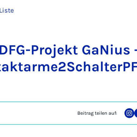
Liste
DFG-Pro­jekt Ga­Ni­us 
t­akt­ar­me2­Schalt­er­P
Beitrag teilen auf:
Tei
auf
Ins