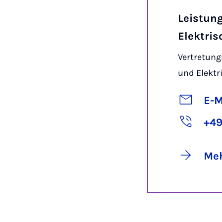
Leistun
Elektris
Vertretung
und Elektr
E-M
+49
Meh