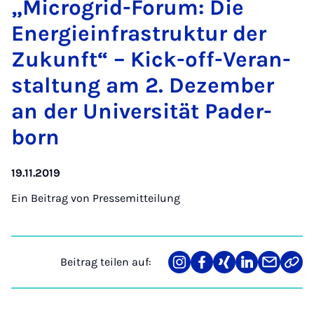
„Mi­cro­grid-Fo­rum: Die
Ener­gi­ein­fra­s­truk­tur der
Zu­kunft“ – Kick-off-Ver­an­
stal­tung am 2. De­zem­ber
an der Uni­ver­si­tät Pa­der­
born
19.11.2019
Ein Beitrag von
Pressemitteilung
Beitrag teilen auf:
Teilen
Teilen
Teilen
Teilen
Teilen
Link
auf
auf
auf
auf
über
kopi
Instagram
Facebook
Xing
LinkedIn
E-