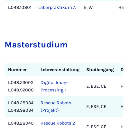
L.048.10801
Laborpraktikum A
E, W
Hen
Mas­ter­stu­di­um
Nummer
Lehrveranstaltung
Studiengang
Doz
L.048.23002
Digital Image
E, ESE, CE
He
L.048.92008
Processing I
L.048.28034
Rescue Robots
E, ESE, CE
He
L.048.98034
(Projekt)
L.048.28040
Rescue Robots 2
E, ESE, CE
He