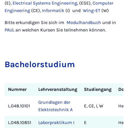
(E),
Electrical Systems Engineering
, (ESE),
Computer
Engineering
(CE),
Informatik
(I) und
Wing-ET
(W)
Bitte erkundigen Sie sich im
Modulhandbuch
und in
PAUL
an welchen Kursen Sie teilnehmen können.
Ba­che­lor­­stu­­di­um
Nummer
Lehrveranstaltung
Studiengang
Doz
Grundlagen der
L.048.10101
E, CE, I, W
Hen
Elektrotechnik A
L.048.10851
Laborpraktikum I
E
Hen