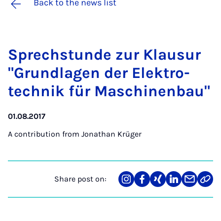
Back to the news list
Sprech­s­tunde zur Klausur
"Grundla­gen der Elektro­
tech­nik für Maschinen­bau"
01.08.2017
A contribution from
Jonathan Krüger
Share post on:
Share
Teilen
Teilen
Teilen
Teilen
Link
on
auf
auf
auf
über
kopi
Instagram
Facebook
Xing
LinkedIn
E-
Mail