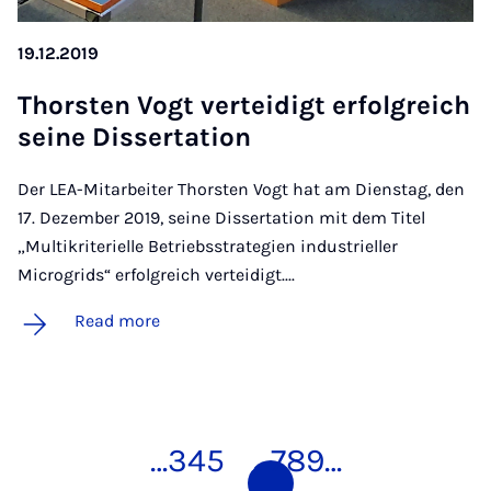
19.12.2019
Thor­sten Vo­gt ver­tei­digt er­fol­greich
seine Dis­ser­ta­tion
Der LEA-Mitarbeiter Thorsten Vogt hat am Dienstag, den
17. Dezember 2019, seine Dissertation mit dem Titel
„Multikriterielle Betriebsstrategien industrieller
Microgrids“ erfolgreich verteidigt....
Read more
…
3
4
5
6
7
8
9
…