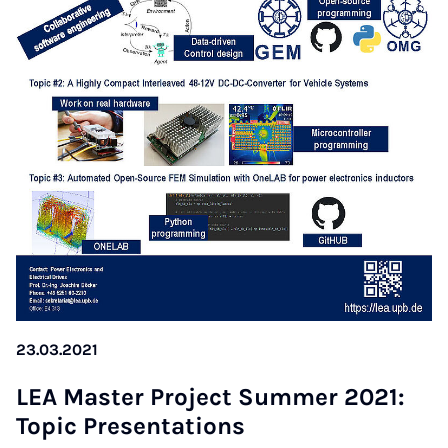
23.03.2021
LEA Mas­ter Pro­ject Sum­mer 2021:
Top­ic Present­a­tions