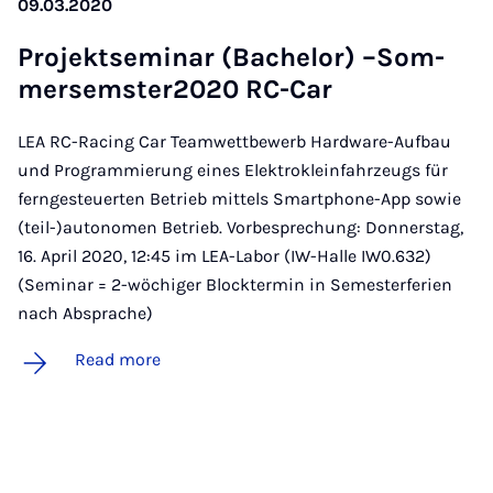
09.03.2020
Pro­jekt­sem­in­ar (Bach­el­or) –Som­
mersem­ster­2020 RC-Car
LEA RC-Racing Car Teamwettbewerb Hardware-Aufbau
und Programmierung eines Elektrokleinfahrzeugs für
ferngesteuerten Betrieb mittels Smartphone-App sowie
(teil-)autonomen Betrieb. Vorbesprechung: Donnerstag,
16. April 2020, 12:45 im LEA-Labor (IW-Halle IW0.632)
(Seminar = 2-wöchiger Blocktermin in Semesterferien
nach Absprache)
Read more