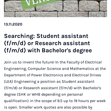
13.11.2020
Search­ing: Stu­dent as­sist­ant
(f/m/d) or Re­search as­sist­ant
(f/m/d) with Bach­el­or's de­gree
Join us to invent the future! In the Faculty of Electrical
Engineering, Computer Science and Mathematics at the
Department of Power Electronics and Electrical Drives
(LEA) Engineering a position as Student assistant
(f/m/d) or Research assistant (f/m/d) with Bachelor's
degree (SHK or WHB depending on personal
qualification) in the scope of 9.5 up to 19 hours per week
is open. Smaller work quotas are also possible by