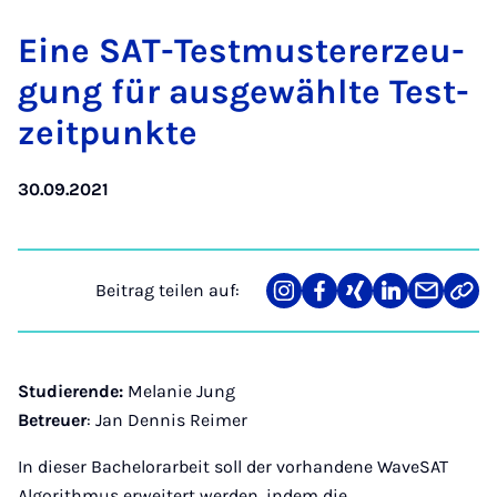
Ei­ne SAT-Test­mus­ter­er­zeu­
gung für aus­ge­wähl­te Test­
zeit­punk­te
30.09.2021
Beitrag teilen auf:
Teilen
Teilen
Teilen
Teilen
Teilen
Link
auf
auf
auf
auf
über
kopi
Instagram
Facebook
Xing
LinkedIn
E-
Mail
Studierende:
Melanie Jung
Betreuer
: Jan Dennis Reimer
In dieser Bachelorarbeit soll der vorhandene WaveSAT
Algorithmus erweitert werden, indem die