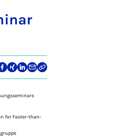
mi­nar
len
Teilen
Teilen
Teilen
Teilen
Link
auf
auf
auf
über
kopieren
tagram
Facebook
Xing
LinkedIn
E-
Mail
chungsseminars
on for Faster-than-
tgruppe