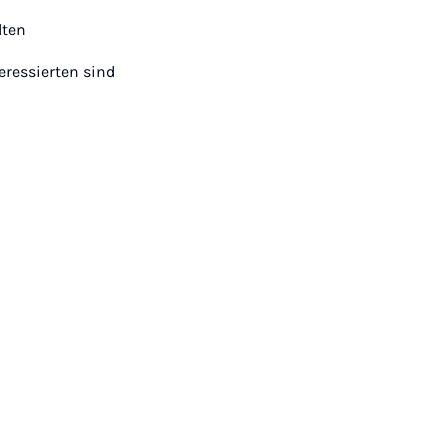
lten
eressierten sind