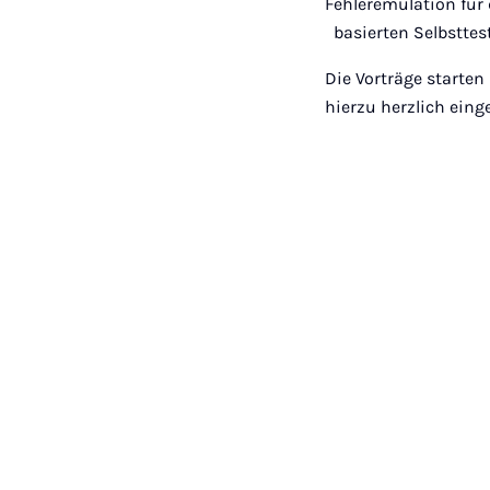
Fehleremulation für
basierten Selbsttest
Die Vorträge starten
hierzu herzlich eing