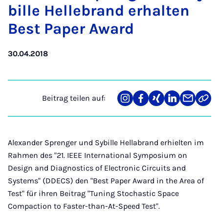
bil­le Hel­le­brand er­hal­ten
Best Pa­per Award
30.04.2018
Beitrag teilen auf:
Teilen
Teilen
Teilen
Teilen
Teilen
Link
auf
auf
auf
auf
über
kopi
Instagram
Facebook
Xing
LinkedIn
E-
Mail
Alexander Sprenger und Sybille Hellabrand erhielten im
Rahmen des "21. IEEE International Symposium on
Design and Diagnostics of Electronic Circuits and
Systems" (DDECS) den "Best Paper Award in the Area of
Test" für ihren Beitrag "Tuning Stochastic Space
Compaction to Faster-than-At-Speed Test".