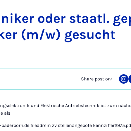
nik­er oder staatl. ge
k­er (m/w) ge­sucht
Share post on:
Sha
on
Ins
ungselektronik und Elektrische Antriebstechnik ist zum näc
e als
-paderborn.de fileadmin zv stellenangebote kennziffer2975.pd