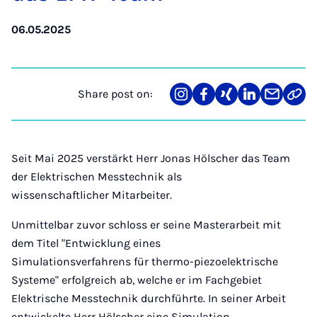
06.05.2025
Share post on:
Share
Teilen
Teilen
Teilen
Teilen
Link
on
auf
auf
auf
über
kopi
Instagram
Facebook
Xing
LinkedIn
E-
Mail
Seit Mai 2025 verstärkt Herr Jonas Hölscher das Team
der Elektrischen Messtechnik als
wissenschaftlicher Mitarbeiter.
Unmittelbar zuvor schloss er seine Masterarbeit mit
dem Titel "Entwicklung eines
Simulationsverfahrens für thermo-piezoelektrische
Systeme" erfolgreich ab, welche er im Fachgebiet
Elektrische Messtechnik durchführte. In seiner Arbeit
entwickelte Herr Hölscher eine Simulation