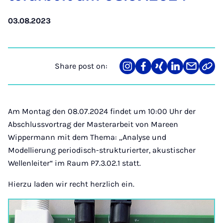
03.08.2023
Share post on:
Share
Teilen
Teilen
Teilen
Teilen
Link
on
auf
auf
auf
über
kopi
Instagram
Facebook
Xing
LinkedIn
E-
Mail
Am Montag den 08.07.2024 findet um 10:00 Uhr der
Abschlussvortrag der Masterarbeit von Mareen
Wippermann mit dem Thema: „Analyse und
Modellierung periodisch-strukturierter, akustischer
Wellenleiter“ im Raum P7.3.02.1 statt.
Hierzu laden wir recht herzlich ein.