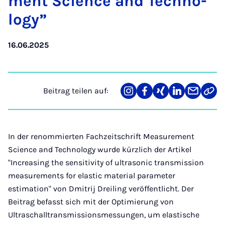
ment Sci­ence and Tech­no­
lo­gy”
16.06.2025
Beitrag teilen auf:
Teilen
Teilen
Teilen
Teilen
Teilen
Link
auf
auf
auf
auf
über
kopi
Instagram
Facebook
Xing
LinkedIn
E-
Mail
In der renommierten Fachzeitschrift Measurement
Science and Technology wurde kürzlich der Artikel
"Increasing the sensitivity of ultrasonic transmission
measurements for elastic material parameter
estimation" von Dmitrij Dreiling veröffentlicht. Der
Beitrag befasst sich mit der Optimierung von
Ultraschalltransmissionsmessungen, um elastische